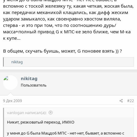
вспомню с тоской железяку ту, какая четкая, жоская была,
как передачки механикой клацались, как дифф жеским
ударом замыкалсо, как своенравно хвостом виляла,
стерва - и это при том, что по соотношению дурь/
масса+полный привод G к МПС-ке зело ближе, чем М-ка
к купе...
В общем, скучать буишь, может, G поновее взять )) ?
Р
nikitag
е
а
к
nikitag
ц
Пользователь
и
и
:
9 Дек 2009
#22
vanlogan написал(а):
Никит, резковатый переход, ИМХО
у меня до G была Мацдо6 МПС - нет-нет, бывает, а вспомню с