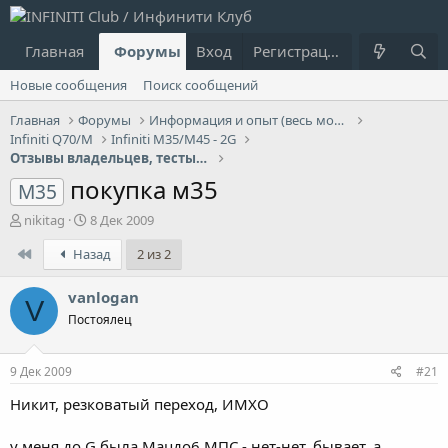
Главная
Форумы
Вход
Что нового?
Регистрация
Пользовател
Новые сообщения
Поиск сообщений
Главная
Форумы
Информация и опыт (весь модельный ряд Infiniti)
Infiniti Q70/M
Infiniti M35/M45 - 2G
Отзывы владельцев, тесты, выбор Infiniti M35/M45
покупка м35
M35
А
Д
nikitag
8 Дек 2009
в
а
First
Назад
2 из 2
т
т
о
а
р
н
vanlogan
V
т
а
Постоялец
е
ч
м
а
ы
л
9 Дек 2009
#21
а
Никит, резковатый переход, ИМХО
у меня до G была Мацдо6 МПС - нет-нет, бывает, а