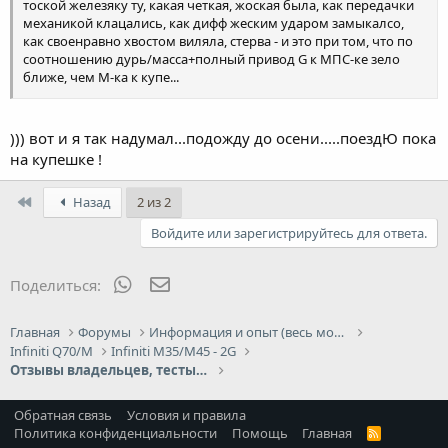
тоской железяку ту, какая четкая, жоская была, как передачки
механикой клацались, как дифф жеским ударом замыкалсо,
как своенравно хвостом виляла, стерва - и это при том, что по
соотношению дурь/масса+полный привод G к МПС-ке зело
ближе, чем М-ка к купе...
В общем, скучать буишь, может, G поновее взять )) ?
))) вот и я так надумал...подожду до осени.....поездЮ пока
на купешке !
First
Назад
2 из 2
Войдите или зарегистрируйтесь для ответа.
WhatsApp
Электронная почта
Поделиться:
Главная
Форумы
Информация и опыт (весь модельный ряд Infiniti)
Infiniti Q70/M
Infiniti M35/M45 - 2G
Отзывы владельцев, тесты, выбор Infiniti M35/M45
Обратная связь
Условия и правила
Политика конфиденциальности
Помощь
Главная
R
S