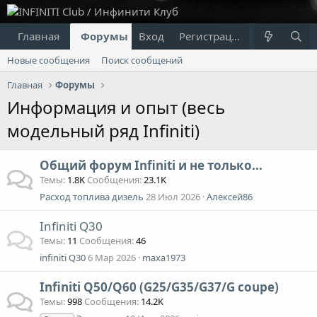
Главная
Форумы
Вход
Что нового?
Регистрация
Пользовател
Новые сообщения
Поиск сообщений
Главная
Форумы
Информация и опыт (весь
модельный ряд Infiniti)
Общий форум Infiniti и не только...
Темы
1.8K
Сообщения
23.1K
Расход топлива дизель
28 Июл 2026
Алексей86
Infiniti Q30
Темы
11
Сообщения
46
infiniti Q30
6 Мар 2026
maxa1973
Infiniti Q50/Q60 (G25/G35/G37/G coupe)
Темы
998
Сообщения
14.2K