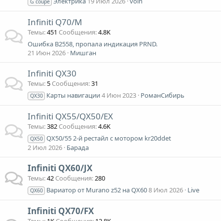
Электрика
19 Июл 2026
voin
G coupe
Infiniti Q70/M
Темы
451
Сообщения
4.8K
Ошибка B2558, пропала индикация PRND.
21 Июн 2026
Мишган
Infiniti QX30
Темы
5
Сообщения
31
Карты навигации
4 Июн 2023
РоманСибирь
QX30
Infiniti QX55/QX50/EX
Темы
382
Сообщения
4.6K
QX50/55 2-й рестайл с мотором kr20ddet
QX50
2 Июл 2026
Барада
Infiniti QX60/JX
Темы
42
Сообщения
280
Вариатор от Murano z52 на QX60
8 Июл 2026
Live
QX60
Infiniti QX70/FX