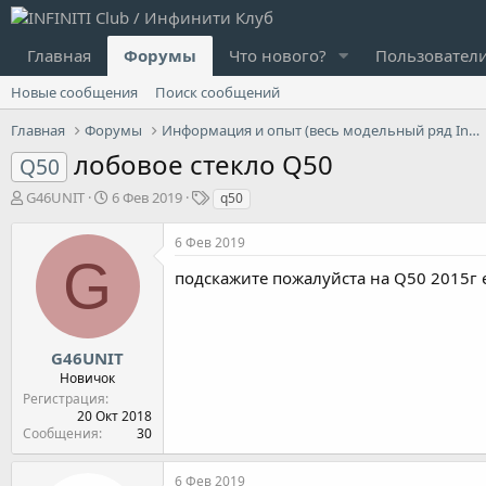
Главная
Форумы
Что нового?
Пользовател
Новые сообщения
Поиск сообщений
Главная
Форумы
Информация и опыт (весь модельный ряд Infiniti)
лобовое стекло Q50
Q50
А
Д
Т
G46UNIT
6 Фев 2019
q50
в
а
е
т
т
г
6 Фев 2019
о
а
и
G
р
н
подскажите пожалуйста на Q50 2015г 
т
а
е
ч
м
а
ы
л
G46UNIT
а
Новичок
Регистрация
20 Окт 2018
Сообщения
30
6 Фев 2019