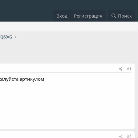
Вход
Регистрация
Поиск
/Q60/G
#1
жалуйста артикулом
#2