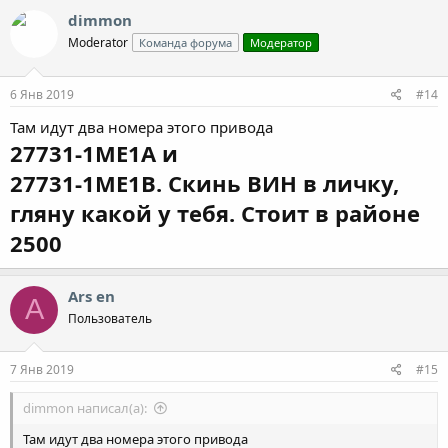
dimmon
Moderator
Команда форума
Модератор
6 Янв 2019
#14
Там идут два номера этого привода
27731-1ME1A и
27731-1ME1B. Скинь ВИН в личку,
гляну какой у тебя. Стоит в районе
2500
Ars en
A
Пользователь
7 Янв 2019
#15
dimmon написал(а):
Там идут два номера этого привода