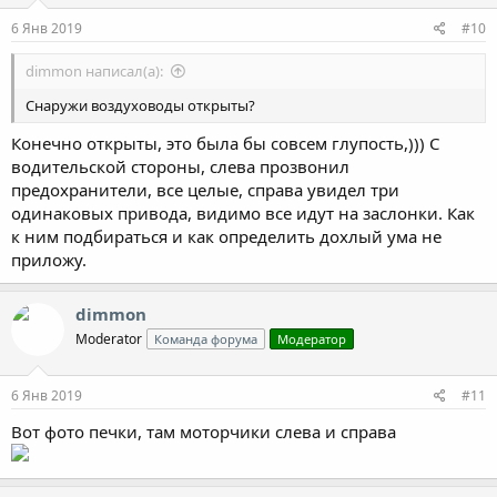
6 Янв 2019
#10
dimmon написал(а):
Снаружи воздуховоды открыты?
Конечно открыты, это была бы совсем глупость,))) С
водительской стороны, слева прозвонил
предохранители, все целые, справа увидел три
одинаковых привода, видимо все идут на заслонки. Как
к ним подбираться и как определить дохлый ума не
приложу.
dimmon
Moderator
Команда форума
Модератор
6 Янв 2019
#11
Вот фото печки, там моторчики слева и справа