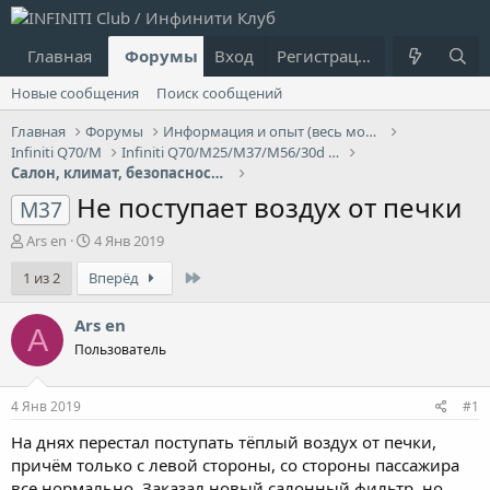
Главная
Форумы
Вход
Что нового?
Регистрация
Пользовател
Новые сообщения
Поиск сообщений
Главная
Форумы
Информация и опыт (весь модельный ряд Infiniti)
Infiniti Q70/M
Infiniti Q70/M25/M37/М56/30d - 3G
Салон, климат, безопасность Infiniti Q70/M
Не поступает воздух от печки
M37
А
Д
Ars en
4 Янв 2019
в
а
Last
1 из 2
Вперёд
т
т
о
а
р
н
Ars en
A
т
а
Пользователь
е
ч
м
а
ы
л
4 Янв 2019
#1
а
На днях перестал поступать тёплый воздух от печки,
причём только с левой стороны, со стороны пассажира
все нормально. Заказал новый салонный фильтр, но