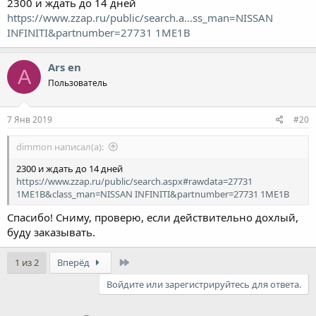
2300 и ждать до 14 дней
https://www.zzap.ru/public/search.a...ss_man=NISSAN
INFINITI&partnumber=27731 1ME1B
Ars en
A
Пользователь
7 Янв 2019
#20
dimmon написал(а):
2300 и ждать до 14 дней
https://www.zzap.ru/public/search.aspx#rawdata=27731
1ME1B&class_man=NISSAN INFINITI&partnumber=27731 1ME1B
Спасибо! Сниму, проверю, если действительно дохлый,
буду заказывать.
Last
1 из 2
Вперёд
Войдите или зарегистрируйтесь для ответа.