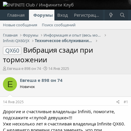
Главная
Форумы
Вход
Что нового?
Регистрация
Пользовател
Новые сообщения
Поиск сообщений
Главная
Форумы
Информация и опыт (весь модельный ряд Infiniti)
Infiniti QX60/JX
Техническое обслуживание и ремонт Infiniti QX60/JX
Вибрация сзади при
QX60
торможении
А
Д
Евгеша е 898 он 74
14 Янв 2025
в
а
т
т
Евгеша е 898 он 74
Е
о
а
Новичок
р
н
т
а
е
ч
14 Янв 2025
#1
м
а
ы
л
Дорогие и счастливые владельцы Infiniti, помогите,
а
подскажите «глупой девушке»!!!
Уже несколько лет я счастливая владелица Infinite QX60.
С недавнего времени стала замечать, что при