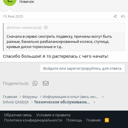
Новичок
15 Янв 2025
#3
dimmon написал(а):
Сначала в сервис смотреть подвеску, причины могут быть
разные, банально разбалансированный колеса, ступица,
кривые диски тормозные и т.д..
Спасибо большое! А то растерялась с чего начать!
Войдите или зарегистрируйтесь для ответа.
WhatsApp
Электронная почта
Поделиться:
Главная
Форумы
Информация и опыт (весь модельный ряд Infiniti)
Infiniti QX60/JX
Техническое обслуживание и ремонт Infiniti QX60/JX
Обратная связь
Условия и правила
Политика конфиденциальности
Помощь
Главная
R
S
S